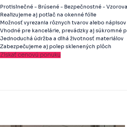
Protislnečné - Brúsené - Bezpečnostné - Vzorov
Realizujeme aj potlač na okenné fólie
Možnosť vyrezania rôznych tvarov alebo nápisov 
Vhodné pre kancelárie, prevádzky aj súkromné p
Jednoduchá údržba a dlhá životnosť materiálov
Zabezpečujeme aj polep sklenených plôch
Získať cenovú ponuku