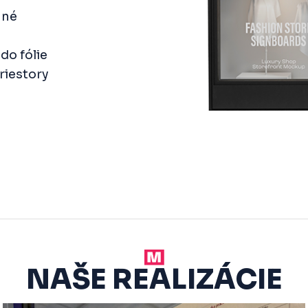
ané
do fólie
riestory
NAŠE REALIZÁCIE