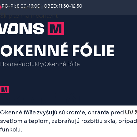
PO-PI: 8:00-16:00 | OBED: 11:30-12:30
Skip to navigation
Skip to main content
OKENNÉ FÓLIE
Home
Produkty
Okenné fólie
OKENNÉ FÓLIE
Okenné fólie zvyšujú súkromie, chránia pred
UV 
svetlom a teplom, zabraňujú rozbitiu skla, prípad
funkciu.