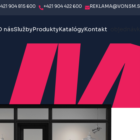
421 904 815 600
+421 904 422 600
REKLAMA@VONSM.S
O nás
Služby
Produkty
Katalógy
Kontakt
objednávk