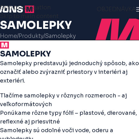
Skip to navigation
OBJEDNÁVKA
Skip to main content
SAMOLEPKY
Home
Produkty
Samolepky
SAMOLEPKY
Samolepky predstavujú jednoduchý spôsob, ako
označiť alebo zvýrazniť priestory v interiéri aj
exteriéri.
Tlačíme samolepky v rôznych rozmeroch - aj
veľkoformátových
Ponúkame rôzne typy fólií – plastové, dierované,
reflexné aj priesvitné
Samolepky sú odolné voči vode, oderu a