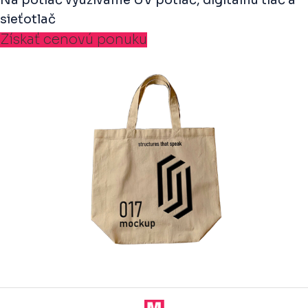
Na potlač využívame UV potlač, digitálnu tlač a
sieťotlač
Získať cenovú ponuku