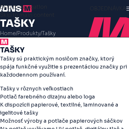
Skip to navigation
OBJEDNÁVKA
Skip to main content
TAŠKY
Home
Produkty
Tašky
TAŠKY
Tašky sú praktickým nosičom značky, ktorý
spája funkčné využitie s prezentáciou značky pri
každodennom používaní.
Tašky v rôznych veľkostiach
Potlač farebného dizajnu alebo loga
K dispozícii papierové, textilné, laminované a
igelitové tašky
Možnosť výroby a potlače papierových sáčkov